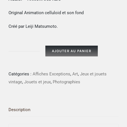
Original Animation celluloid et son fond
Créé par
Leiji Matsumoto.
AJOUTER AU PANIER
quantité
de
Albator
Catégories :
Affiches Exceptions
,
Art
,
Jeux et jouets
- Artwork
vintage
,
Jouets et jeux
,
Photographies
très
Rare
-
Description
Original
Animation
celluloid