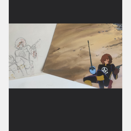
Déco
Pub
Livres & BD
Jeux & Jouets
Son & Cinéma
Singularités