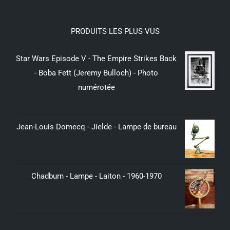
PRODUITS LES PLUS VUS
Star Wars Episode V - The Empire Strikes Back
- Boba Fett (Jeremy Bulloch) - Photo
numérotée
299,00
€
Jean-Louis Domecq - Jielde - Lampe de bureau
350,00
€
Chadburn - Lampe - Laiton - 1960-1970
379,00
€