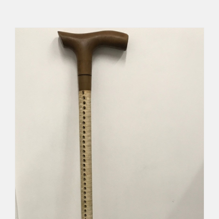
Déco
Pub
Livres & BD
Jeux & Jouets
Son & Cinéma
Singularités