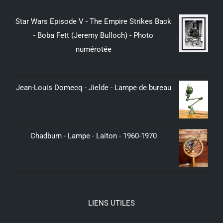
Star Wars Episode V - The Empire Strikes Back
- Boba Fett (Jeremy Bulloch) - Photo
numérotée
299,00
€
Jean-Louis Domecq - Jielde - Lampe de bureau
350,00
€
Chadburn - Lampe - Laiton - 1960-1970
379,00
€
LIENS UTILES