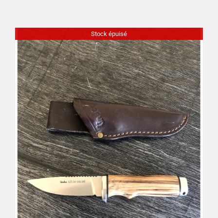
Déco
Stock épuisé
Pub
Livres & BD
Jeux & Jouets
Son & Cinéma
Singularités