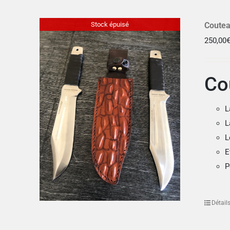
Stock épuisé
Coutea
250,00
Co
L
L
L
E
P
Détail