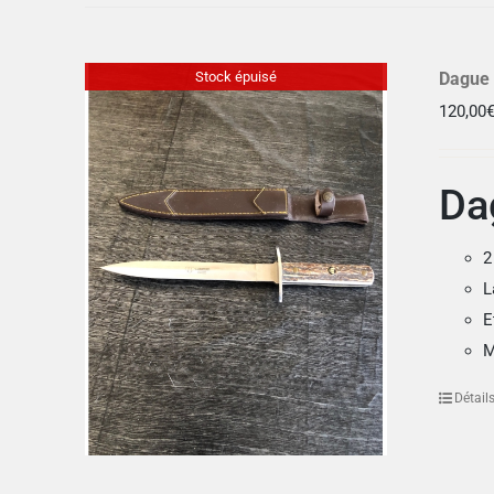
Stock épuisé
Dague
120,00
Da
2
L
E
M
Détail