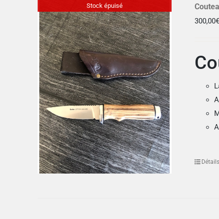
Stock épuisé
Coutea
300,00
Co
L
A
M
A
Détail