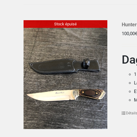
Stock épuisé
Hunter
100,00
Da
1
L
E
M
Détail