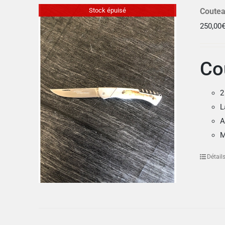
Stock épuisé
Coutea
250,00
Co
2
L
A
M
Détail