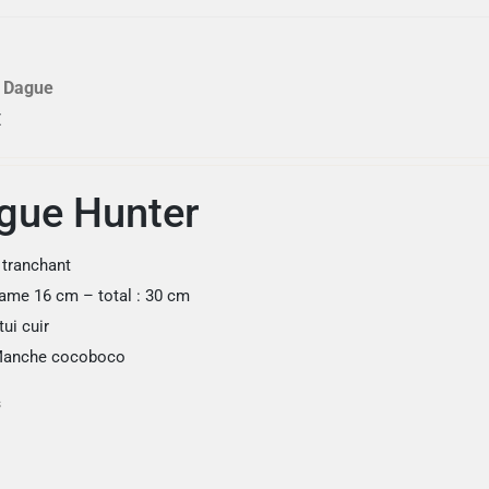
 Dague
€
gue Hunter
 tranchant
ame 16 cm – total : 30 cm
tui cuir
anche cocoboco
s