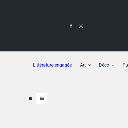
Passer
au
contenu
Littérature engagée
Art
Déco
Pu