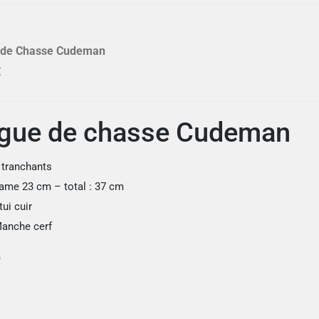
 de Chasse Cudeman
€
gue de chasse Cudeman
 tranchants
ame 23 cm – total : 37 cm
tui cuir
anche cerf
s