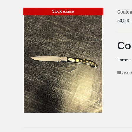
Stock épuisé
Coutea
60,00
€
Co
Lame :
Détail