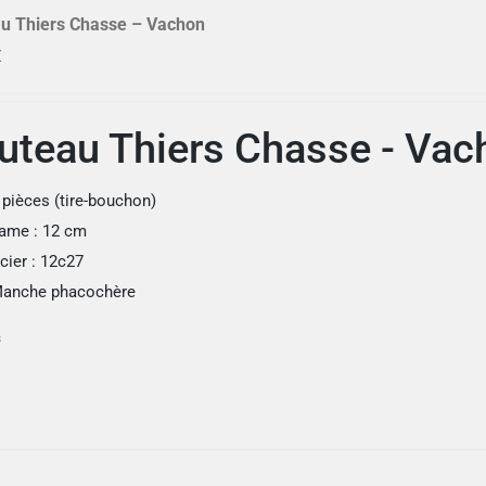
u Thiers Chasse – Vachon
€
uteau Thiers Chasse - Vac
 pièces (tire-bouchon)
ame : 12 cm
cier : 12c27
anche phacochère
s