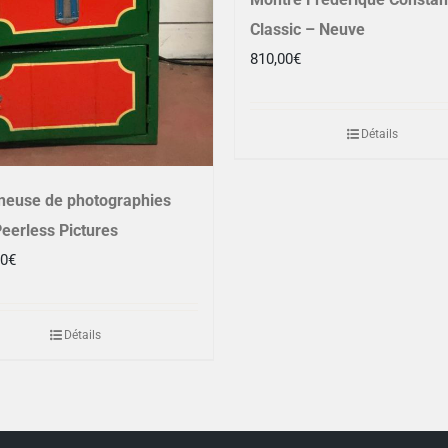
Classic – Neuve
810,00
€
Détails
neuse de photographies
eerless Pictures
00
€
Détails