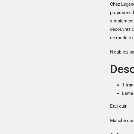
Chez Legend
proposons fo
simplement 
découvrez c
ce modèle n
N’oubliez p
Desc
1 tra
Lame 
Etui cuir
Manche co