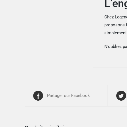
L’en
Chez Legend
proposons fo
simplement p
N’oubliez p
Partager sur Facebook