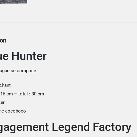
ion
e Hunter
Dague se compose :
nchant
16 cm – total : 30 cm
uir
he cocoboco
gagement Legend Factory