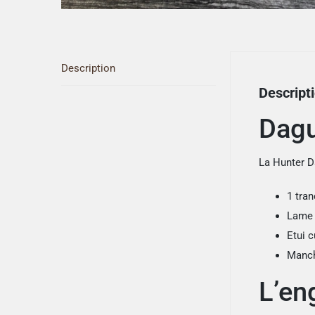
Description
Descript
Dagu
La Hunter 
1 tra
Lame 
Etui c
Manc
L’en