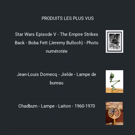
PRODUITS LES PLUS VUS
Star Wars Episode V - The Empire Strikes
Back - Boba Fett (Jeremy Bulloch) - Photo
numérotée
299,00
€
Jean-Louis Domecq - Jielde - Lampe de
bureau
350,00
€
Chadburn - Lampe - Laiton - 1960-1970
379,00
€