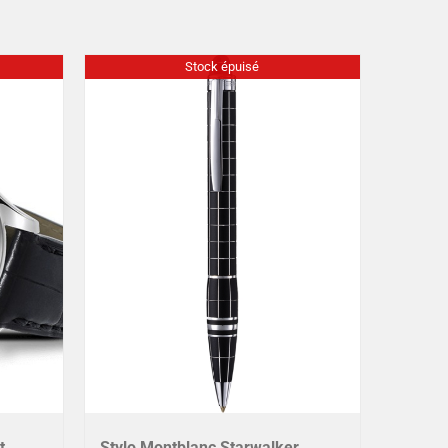
Stock épuisé
t
Stylo Montblanc Starwalker