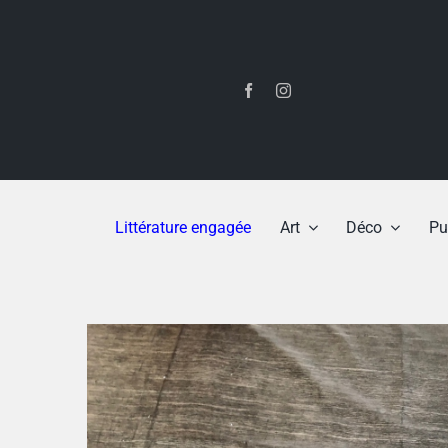
Passer
au
contenu
Littérature engagée
Art
Déco
Pu