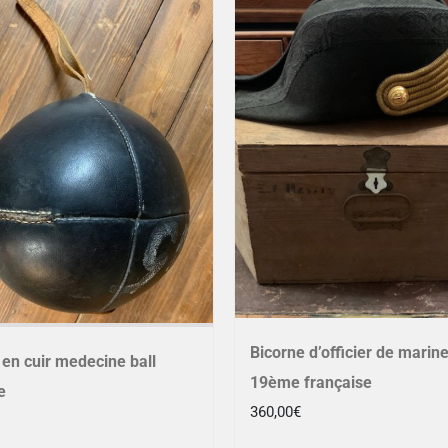
Bicorne d’officier de marin
 en cuir medecine ball
19ème française
e
360,00
€