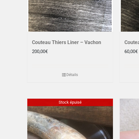
Couteau Thiers Liner – Vachon
Coute
200,00
€
60,00
€
Détails
Stock épuisé