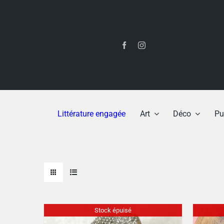
Passer
au
contenu
Littérature engagée
Art
Déco
Pu
Stock épuisé