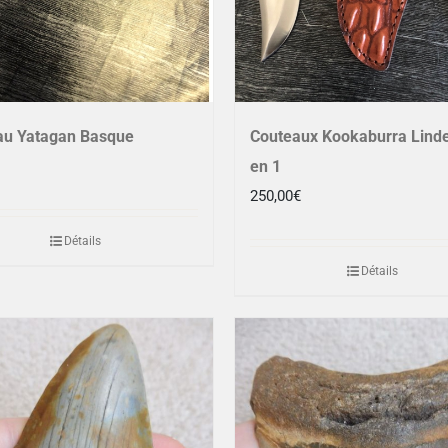
au Yatagan Basque
Couteaux Kookaburra Linde
en 1
250,00
€
Détails
Détails