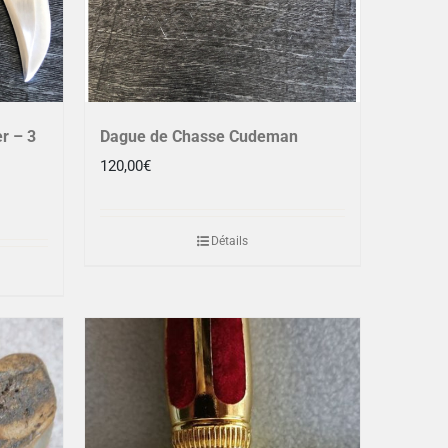
r – 3
Dague de Chasse Cudeman
120,00
€
Détails