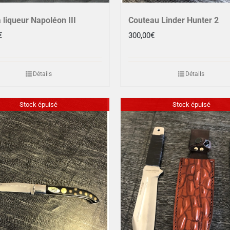
 liqueur Napoléon III
Couteau Linder Hunter 2
€
300,00
€
Détails
Détails
Stock épuisé
Stock épuisé