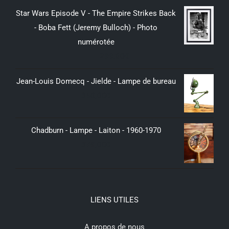
Star Wars Episode V - The Empire Strikes Back
- Boba Fett (Jeremy Bulloch) - Photo
numérotée
299,00
€
Jean-Louis Domecq - Jielde - Lampe de bureau
350,00
€
Chadburn - Lampe - Laiton - 1960-1970
379,00
€
LIENS UTILES
A propos de nous