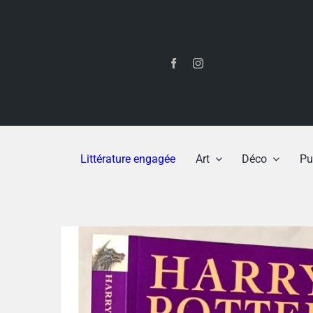
Passer
au
contenu
Littérature engagée
Art
Déco
Pu