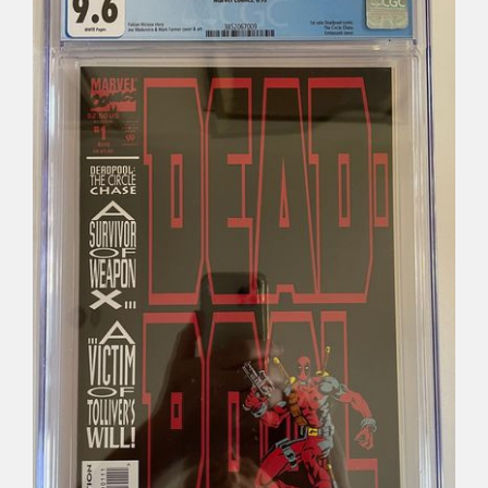
Déco
Pub
Livres & BD
Jeux & Jouets
Son & Cinéma
Singularités