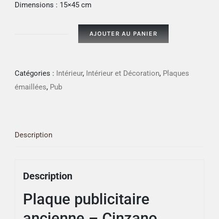
Dimensions : 15×45 cm
AJOUTER AU PANIER
quantité
de
Plaque
Catégories :
Intérieur
,
Intérieur et Décoration
,
Plaques
publicitaire
émaillées
,
Pub
ancienne
-
Cinzano
Description
Description
Plaque publicitaire
ancienne – Cinzano