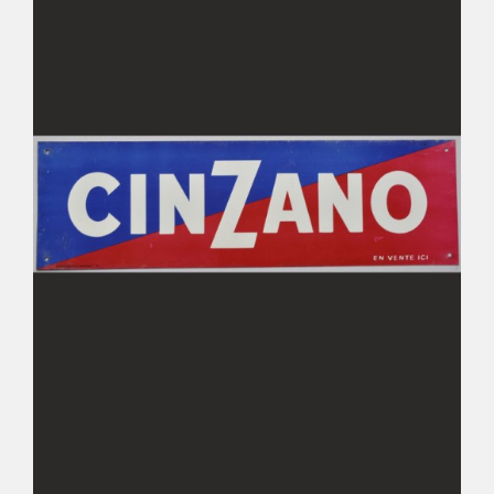
Déco
Pub
Livres & BD
Jeux & Jouets
Son & Cinéma
Singularités