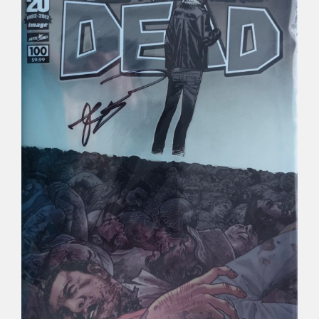
Déco
Pub
Livres & BD
Jeux & Jouets
Son & Cinéma
Singularités