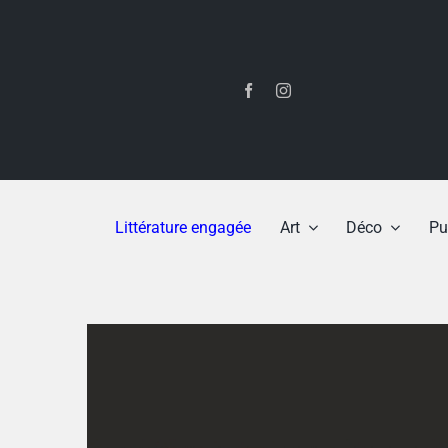
Passer
au
contenu
Littérature engagée
Art
Déco
Pu