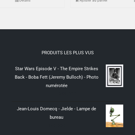
Détails
Ajouter au panier
PRODUITS LES PLUS VUS
Star Wars Episode V - The Empire Strikes
Back - Boba Fett (Jeremy Bulloch) - Photo
numérotée
299,00
€
Jean-Louis Domecq - Jielde - Lampe de
bureau
350,00
€