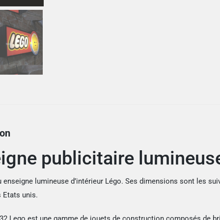
ion
igne publicitaire lumineus
u enseigne lumineuse d’intérieur Légo. Ses dimensions sont les su
 Etats unis.
32 Lego est une gamme de jouets de construction composés de bri