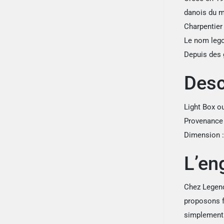
danois du 
Charpentier 
Le nom lego 
Depuis des 
Desc
Light Box o
Provenance 
Dimension :
L’en
Chez Legend
proposons fo
simplement p