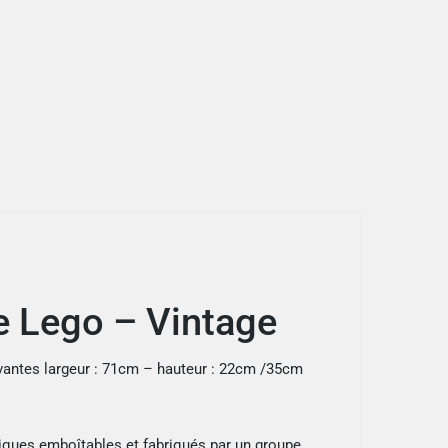
e Lego – Vintage
ivantes largeur : 71cm – hauteur : 22cm /35cm
ques emboîtables et fabriqués par un groupe