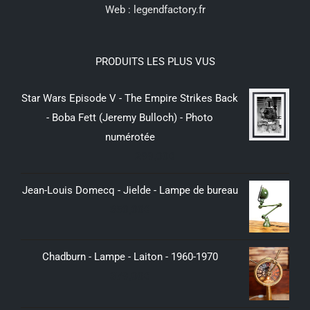
Web :
legendfactory.fr
PRODUITS LES PLUS VUS
Star Wars Episode V - The Empire Strikes Back
- Boba Fett (Jeremy Bulloch) - Photo
numérotée
299,00
€
Jean-Louis Domecq - Jielde - Lampe de bureau
350,00
€
Chadburn - Lampe - Laiton - 1960-1970
379,00
€