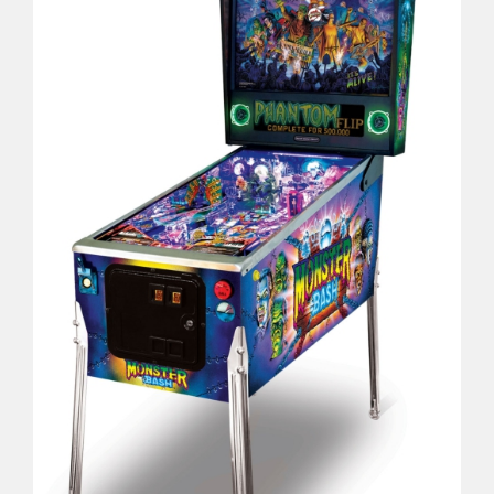
Déco
Pub
Livres & BD
Jeux & Jouets
Son & Cinéma
Singularités