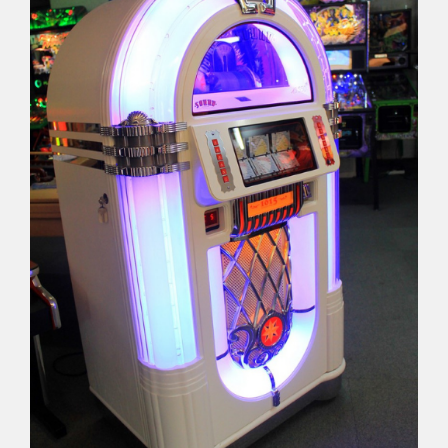
Déco
Pub
Livres & BD
Jeux & Jouets
Son & Cinéma
Singularités