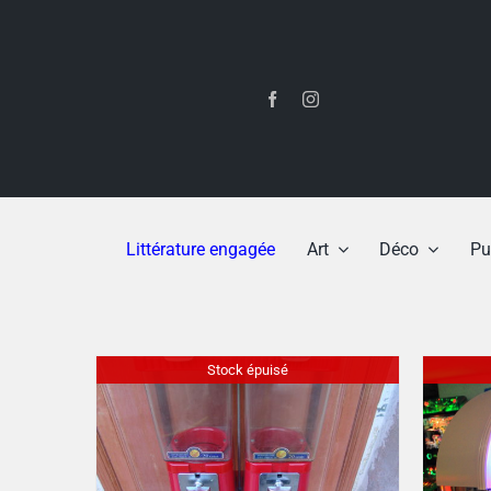
Passer
au
contenu
Littérature engagée
Art
Déco
Pu
Stock épuisé