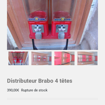
Déco
Pub
Livres & BD
Jeux & Jouets
Son & Cinéma
Distributeur Brabo 4 têtes
Singularités
390,00
€
Rupture de stock