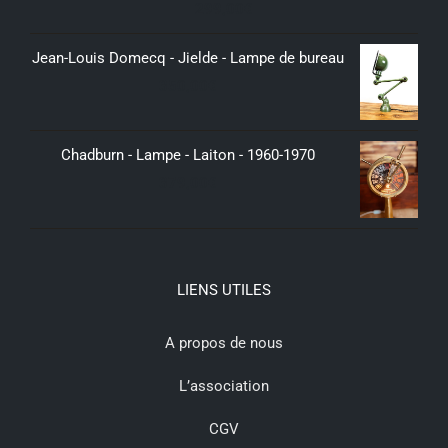
299,00
€
Jean-Louis Domecq - Jielde - Lampe de bureau
350,00
€
Chadburn - Lampe - Laiton - 1960-1970
379,00
€
LIENS UTILES
A propos de nous
L’association
CGV