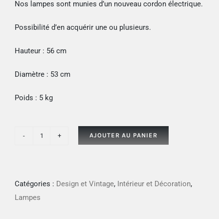
Nos lampes sont munies d’un nouveau cordon électrique.
Possibilité d’en acquérir une ou plusieurs.
Hauteur : 56 cm
Diamètre : 53 cm
Poids : 5 kg
AJOUTER AU PANIER
quantité
de
Lampe
industrielle
Catégories :
Design et Vintage
,
Intérieur et Décoration
,
en
Lampes
émail