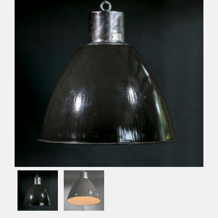
Déco
Pub
Livres & BD
Jeux & Jouets
Son & Cinéma
Singularités