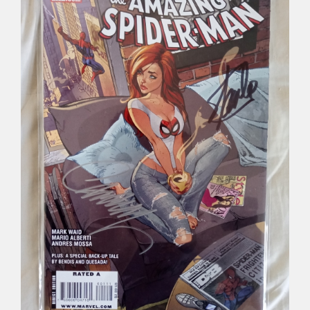
Déco
Pub
Livres & BD
Jeux & Jouets
Son & Cinéma
Singularités