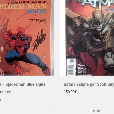
 – Spiderman Blue signé
Batman signé par Scott Sn
an Lee
150,00
€
€
Détails