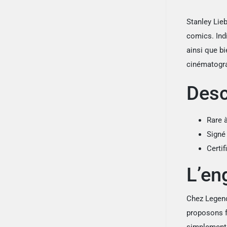
Stanley Lieb
comics. Ind
ainsi que b
cinématogra
Desc
Rare 
Signé
Certif
L’en
Chez Legend
proposons fo