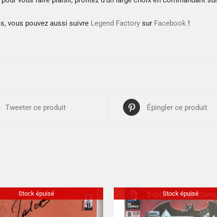
our vous faire plaisir, profitez d’un large choix en commandant sur
as, vous pouvez aussi suivre
Legend Factory
sur
Facebook
!
Tweeter ce produit
Épingler ce produit
Stock épuisé
Stock épuisé