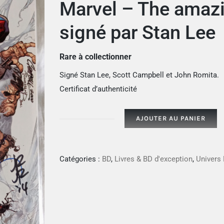
Marvel – The amaz
signé par Stan Lee
Rare à collectionner
Signé Stan Lee, Scott Campbell et John Romita.
Certificat d’authenticité
AJOUTER AU PANIER
quantité
de
Marvel
Catégories :
BD
,
Livres & BD d'exception
,
Univers
-
The
amazing
Spiderman
#