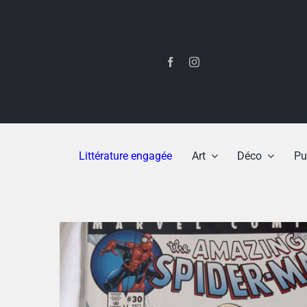
Passer
au
contenu
Littérature engagée
Art
Déco
Pu