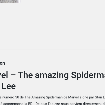
30
signé
par
Stan
Lee
ion
el – The amazing Spiderma
 Lee
e numéro 30 de The Amazing Spiderman de Marvel signé par Stan Le
ité accompagne la BD ! De plus l’oeuvre nous parvient directement d