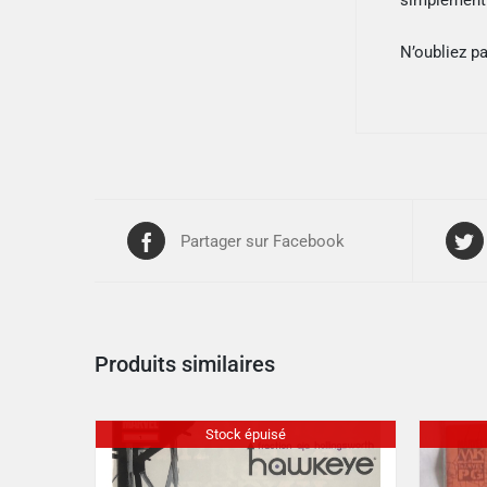
simplement p
N’oubliez p
Partager sur Facebook
Produits similaires
Stock épuisé