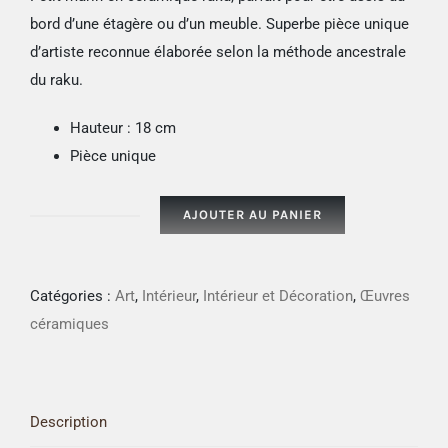
bord d’une étagère ou d’un meuble. Superbe pièce unique
d’artiste reconnue élaborée selon la méthode ancestrale
du raku.
Hauteur : 18 cm
Pièce unique
AJOUTER AU PANIER
quantité
de
Petit
Catégories :
Art
,
Intérieur
,
Intérieur et Décoration
,
Œuvres
marin
céramiques
en
short
rouge
Description
et