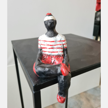
Déco
Pub
Livres & BD
Jeux & Jouets
Son & Cinéma
Singularités