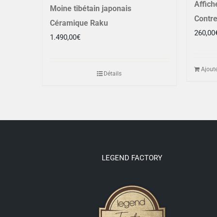
Affich
Moine tibétain japonais
Contr
Céramique Raku
260,00
1.490,00
€
Ajoute
Détails
LEGEND FACTORY