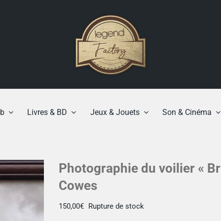
b
Livres & BD
Jeux & Jouets
Son & Cinéma
Photographie du voilier « B
Cowes
150,00
€
Rupture de stock