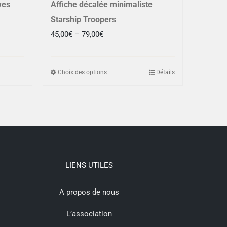
wes
Affiche décalée minimaliste
Starship Troopers
45,00
€
–
79,00
€
Choix des options
Détails
LIENS UTILES
A propos de nous
L’association