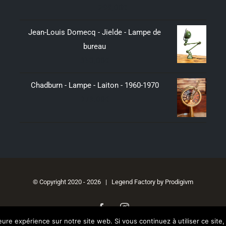
299,00
€
Jean-Louis Domecq - Jielde - Lampe de
bureau
350,00
€
Chadburn - Lampe - Laiton - 1960-1970
379,00
€
© Copyright 2020 -
2026 | Legend Factory by
Prodigivm
Facebook
Instagram
leure expérience sur notre site web. Si vous continuez à utiliser ce sit