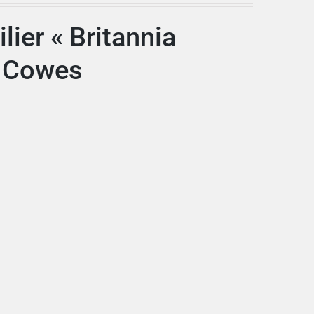
lier « Britannia
f Cowes