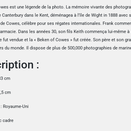
wes est une légende de la photo. La mémoire vivante des photograp
de Canterbury dans le Kent, déménagea à l’île de Wight in 1888 avec 
rt de Cowes, célèbre pour ses régates internationales. Frank commen
harmacie. Dans les années 30, son fils Keith commença lui-même à p
e fut vendue et la « Beken of Cowes » fut créée. Son père et son gr
ers du monde. Il dispose de plus de 500,000 photographies de marin
ription :
33 cm
7,5 cm
 : Royaume-Uni
c cadre