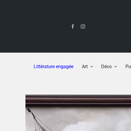
Passer
au
contenu
Littérature engagée
Art
Déco
Pu