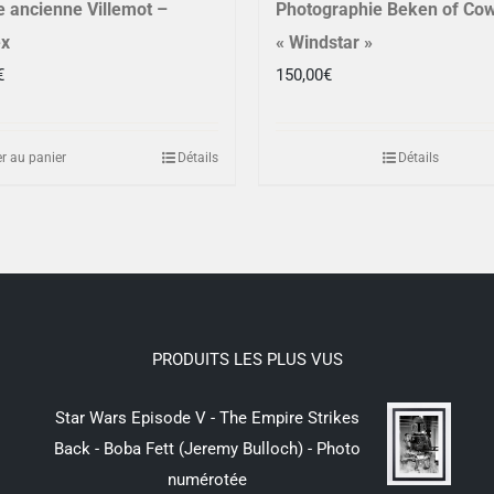
e ancienne Villemot –
Photographie Beken of Co
ex
« Windstar »
€
150,00
€
r au panier
Détails
Détails
PRODUITS LES PLUS VUS
Star Wars Episode V - The Empire Strikes
Back - Boba Fett (Jeremy Bulloch) - Photo
numérotée