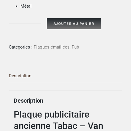
Métal
AJOUTER AU PANIER
quantité
de
Plaque
Catégories :
Plaques émaillées
,
Pub
publicitaire
ancienne
Tabac
Description
Description
Plaque publicitaire
ancienne Tabac – Van