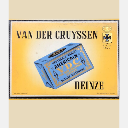
Déco
Pub
Livres & BD
Jeux & Jouets
Son & Cinéma
Singularités