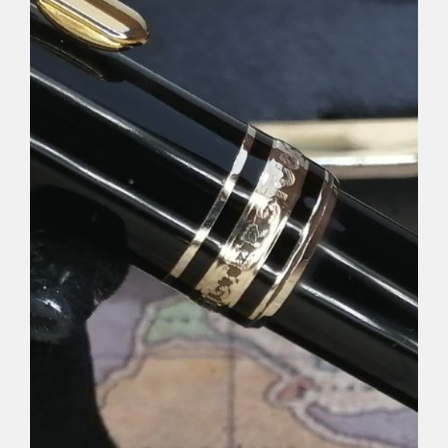
Déco
Pub
Livres & BD
Jeux & Jouets
Son & Cinéma
Singularités