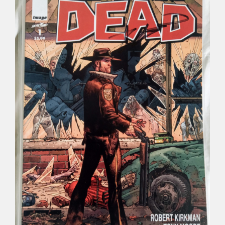
Déco
Pub
Livres & BD
Jeux & Jouets
Son & Cinéma
Singularités