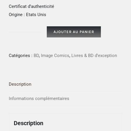
Certificat d’authenticité
Origine : Etats Unis
AJOUTER AU PANIER
quantité
de
The
Catégories :
BD
,
Image Comics
,
Livres & BD d'exception
Walking
Dead
#
Description
1
Full
Informations complémentaires
Color
signé
par
Description
Robert