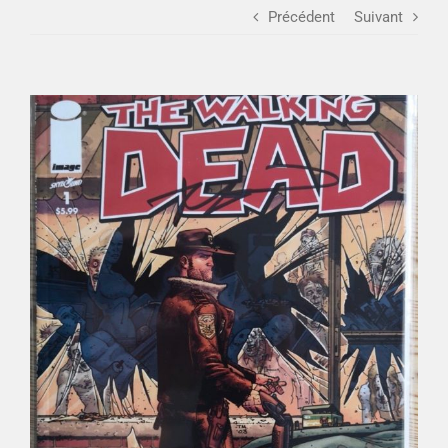
Précédent
Suivant
Déco
Voir
Pub
l'image
agrandie
Livres & BD
Jeux & Jouets
Son & Cinéma
Singularités