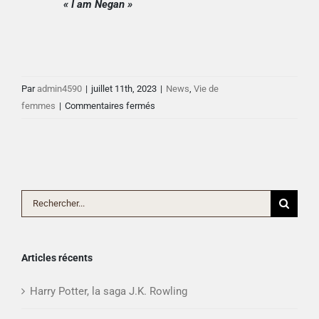
«
I am Negan »
Par
admin4590
|
juillet 11th, 2023
|
News
,
Vie de
sur
femmes
|
Commentaires fermés
The
Walking
Dead:
Quand
le
Rechercher:
Livre
et
la
Articles récents
Série
Redéfinissent
Harry Potter, la saga J.K. Rowling
le
Genre