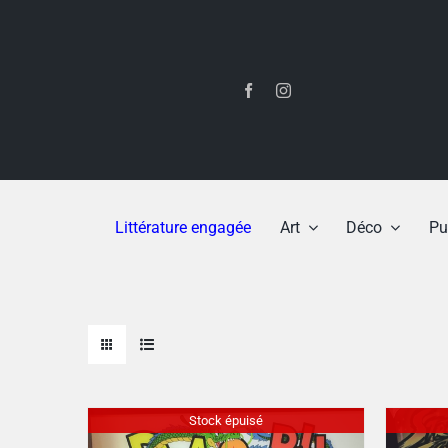
Passer
au
contenu
Littérature engagée
Art
Déco
Pu
Stock épuisé