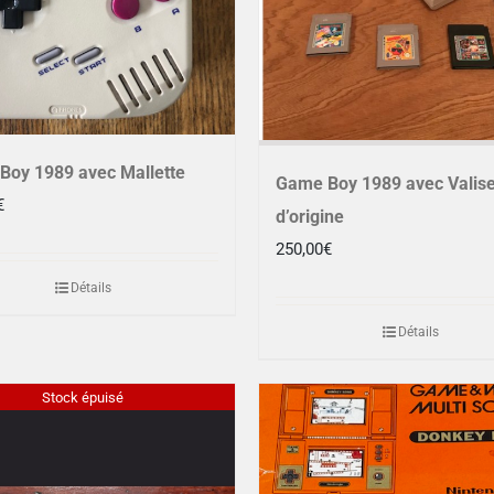
Boy 1989 avec Mallette
Game Boy 1989 avec Valis
€
d’origine
250,00
€
Détails
Détails
Stock épuisé