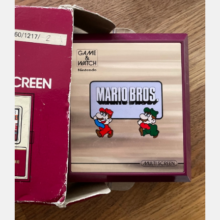
Déco
Pub
Livres & BD
Jeux & Jouets
Son & Cinéma
Singularités