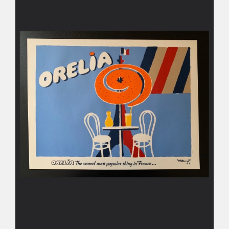
Déco
Pub
Livres & BD
Jeux & Jouets
Son & Cinéma
Singularités