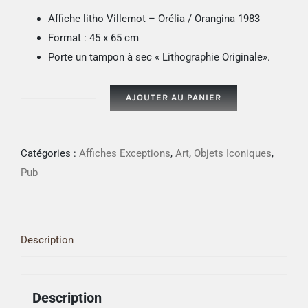
Affiche litho Villemot – Orélia / Orangina 1983
Format : 45 x 65 cm
Porte un tampon à sec « Lithographie Originale».
AJOUTER AU PANIER
quantité
de
Affiche
Catégories :
Affiches Exceptions
,
Art
,
Objets Iconiques
,
litho
Pub
Villemot
Originale
-
Description
Orélia
/
Orangina
Description