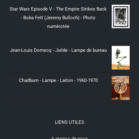
Star Wars Episode V - The Empire Strikes Back
- Boba Fett (Jeremy Bulloch) - Photo
numérotée
299,00
€
Jean-Louis Domecq - Jielde - Lampe de bureau
350,00
€
Chadburn - Lampe - Laiton - 1960-1970
379,00
€
LIENS UTILES
A propos de nous