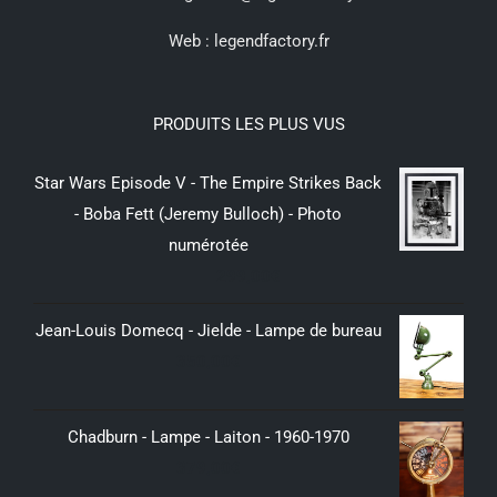
Web :
legendfactory.fr
PRODUITS LES PLUS VUS
Star Wars Episode V - The Empire Strikes Back
- Boba Fett (Jeremy Bulloch) - Photo
numérotée
299,00
€
Jean-Louis Domecq - Jielde - Lampe de bureau
350,00
€
Chadburn - Lampe - Laiton - 1960-1970
379,00
€