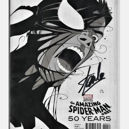
Déco
Pub
Livres & BD
Jeux & Jouets
Son & Cinéma
Singularités