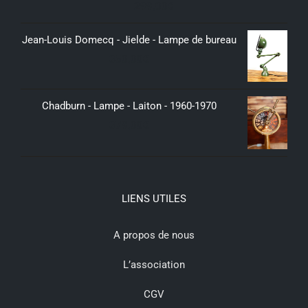
299,00
€
Jean-Louis Domecq - Jielde - Lampe de bureau
350,00
€
Chadburn - Lampe - Laiton - 1960-1970
379,00
€
LIENS UTILES
A propos de nous
L’association
CGV