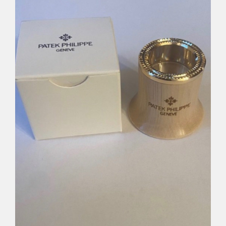
Déco
Pub
Livres & BD
Jeux & Jouets
Son & Cinéma
Singularités