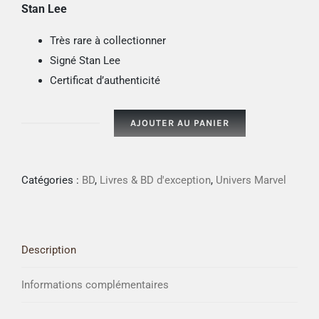
Stan Lee
Très rare à collectionner
Signé Stan Lee
Certificat d’authenticité
AJOUTER AU PANIER
quantité
de
The
Catégories :
BD
,
Livres & BD d'exception
,
Univers Marvel
Amazing
Spider-
Man
Description
#40
signé
Informations complémentaires
par
Stan