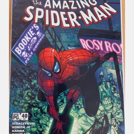
Déco
Pub
Livres & BD
Jeux & Jouets
Son & Cinéma
Singularités