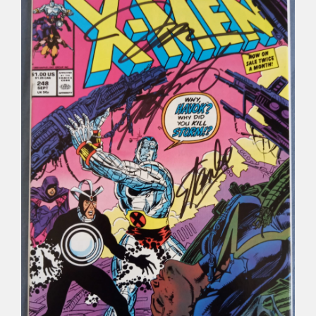
Déco
Pub
Livres & BD
Jeux & Jouets
Son & Cinéma
Singularités