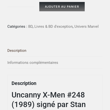
AJOUTER AU PANIER
quantité
de
Uncanny
Catégories :
BD
,
Livres & BD d'exception
,
Univers Marvel
X-
Men
#248
Description
(1989)
-
Informations complémentaires
signé
par
Stan
Description
Lee,
Jim
Uncanny X-Men #248
Lee
(1989) signé par Stan
et