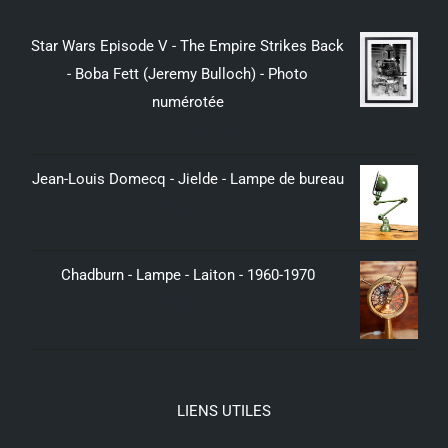
Star Wars Episode V - The Empire Strikes Back
- Boba Fett (Jeremy Bulloch) - Photo
numérotée
299,00
€
Jean-Louis Domecq - Jielde - Lampe de bureau
350,00
€
Chadburn - Lampe - Laiton - 1960-1970
379,00
€
LIENS UTILES