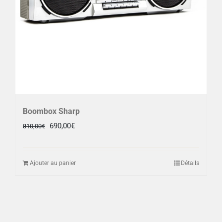
Boombox Sharp
Le
Le
690,00
€
810,00
€
prix
prix
initial
actuel
Ajouter au panier
Détails
était :
est :
810,00€.
690,00€.