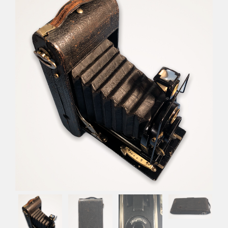
Déco
Pub
Livres & BD
Jeux & Jouets
Son & Cinéma
Singularités