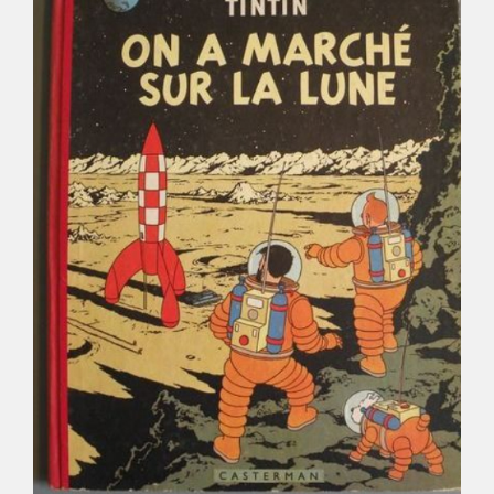
Déco
Pub
Livres & BD
Jeux & Jouets
Son & Cinéma
Singularités